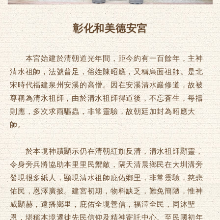
彰化和美德安宮
本宮始建於清朝道光年間，距今約有一百餘年，主神
清水祖師，法號普足，俗姓陳昭應，又稱烏面祖師。是北
宋時代福建泉州安溪的高僧。因在安溪清水巖修道，故被
尊稱為清水祖師，由於清水祖師得道後，不忘蒼生，每禱
則應，多次求雨驅蟲，非常靈驗，故朝廷加封為昭應大
師。
於本境神蹟顯示仍在清朝紅旗反清，清水祖師顯靈，
令身旁兵將協助本里里民禦敵，隔天清晨鄉民在大圳溝旁
發現很多紙人，顯現清水祖師庇佑鄉里，非常靈驗，慈悲
佑民，恩澤廣披。建宮初期，物料缺乏，難免簡陋，惟神
威顯赫，遠播鄉里，庇佑全境善信，福澤全民，同沐聖
恩，堪稱本境遷徙先民信仰及精神寄託中心。至民國初年