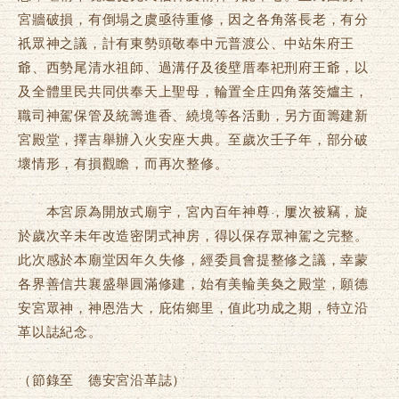
宮牆破損，有倒塌之虞亟待重修，因之各角落長老，有分
祇眾神之議，計有東勢頭敬奉中元普渡公、中站朱府王
爺、西勢尾清水祖師、過溝仔及後壁厝奉祀刑府王爺，以
及全體里民共同供奉天上聖母，輪置全庄四角落筊爐主，
職司神駕保管及統籌進香、繞境等各活動，另方面籌建新
宮殿堂，擇吉舉辦入火安座大典。至歲次壬子年，部分破
壞情形，有損觀瞻，而再次整修。
本宮原為開放式廟宇，宮內百年神尊，屢次被竊，旋
於歲次辛未年改造密閉式神房，得以保存眾神駕之完整。
此次感於本廟堂因年久失修，經委員會提整修之議，幸蒙
各界善信共襄盛舉圓滿修建，始有美輪美奐之殿堂，願德
安宮眾神，神恩浩大，庇佑鄉里，值此功成之期，特立沿
革以誌紀念。
（節錄至 德安宮沿革誌）