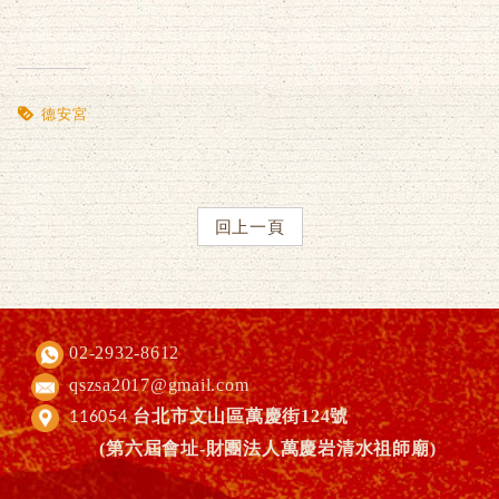
德安宮
回上一頁
02-2932-8612
qszsa2017@gmail.com
台北市文山區萬慶街124號
116054
(第六屆會址-財團法人萬慶岩清水祖師廟)