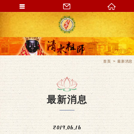
首頁
最新消息
最新消息
2019.06.16